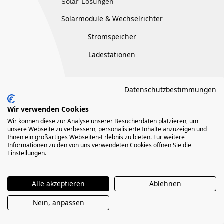
Solar Lösungen
Solarmodule & Wechselrichter
Stromspeicher
Ladestationen
Rundum-Service
Datenschutzbestimmungen
Montage & Installation
Wir verwenden Cookies
Wir können diese zur Analyse unserer Besucherdaten platzieren, um
Wartung
unsere Webseite zu verbessern, personalisierte Inhalte anzuzeigen und
Ihnen ein großartiges Webseiten-Erlebnis zu bieten. Für weitere
Garantie & Service
Informationen zu den von uns verwendeten Cookies öffnen Sie die
Einstellungen.
Services
Alle akzeptieren
Ablehnen
Verstöße melden
Nein, anpassen
Problem melden