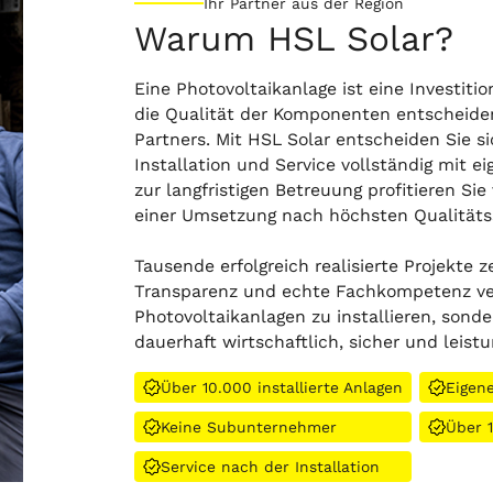
Ihr Partner aus der Region
Warum HSL Solar?
Eine Photovoltaikanlage ist eine Investiti
die Qualität der Komponenten entscheiden
Partners. Mit HSL Solar entscheiden Sie s
Installation und Service vollständig mit 
zur langfristigen Betreuung profitieren S
einer Umsetzung nach höchsten Qualitäts
Tausende erfolgreich realisierte Projekte z
Transparenz und echte Fachkompetenz vert
Photovoltaikanlagen zu installieren, sonde
dauerhaft wirtschaftlich, sicher und leistu
Über 10.000 installierte Anlagen
Eigen
Keine Subunternehmer
Über 
Service nach der Installation