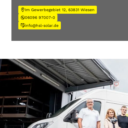
Im Gewerbegebiet 12, 63831 Wiesen
06096 97007-0
info@hsl-solar.de