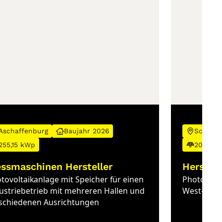
Aschaffenburg
Baujahr 2026
Schwer
255,15 kWp
202,92
ssmaschinen Hersteller
Herstel
tovoltaikanlage mit Speicher für einen
Photovolta
ustriebetrieb mit mehreren Hallen und
West-Aufs
schiedenen Ausrichtungen