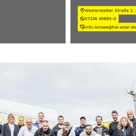
Westerstetter Straße 2,
07336 49695-0
info-lonsee@hsl-solar.d