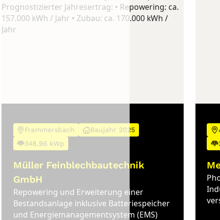
Frammersbach
Baujahr 2025
348,96 kWp
Müller Feinblechbautechnik
Me
Pho
GmbH
Ind
Repowering und Erweiterung einer
ver
Bestandsanlage inklusive Batteriespeicher
und Energiemanagementsystem (EMS)