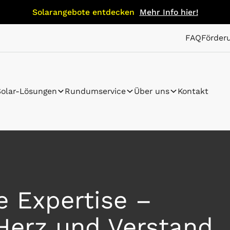
Solarangebote entdecken
Mehr Info hier!
FAQ
Förder
Solar-Lösungen
Rundumservice
Über uns
Kontakt
re Expertise –
Herz und Verstand