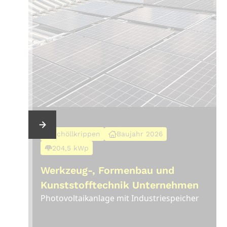
Schöllkrippen
Baujahr 2026
204,5 kWp
Werkzeug-, Formenbau und
Kunststofftechnik Unternehmen
Photovoltaikanlage mit Industriespeicher