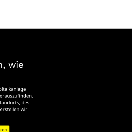
, wie
oltaikanlage
herauszufinden,
Standorts, des
erstellen wir
eren