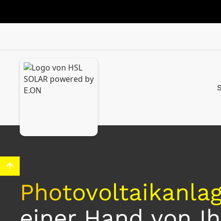
Photovoltaik­anla
einer Hand von I