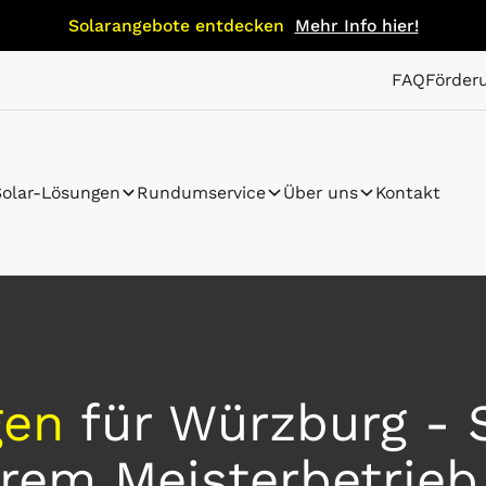
Solarangebote entdecken
Mehr Info hier!
FAQ
Förder
Solar-Lösungen
Rundumservice
Über uns
Kontakt
gen
für Würzburg - 
hrem Meisterbetrieb